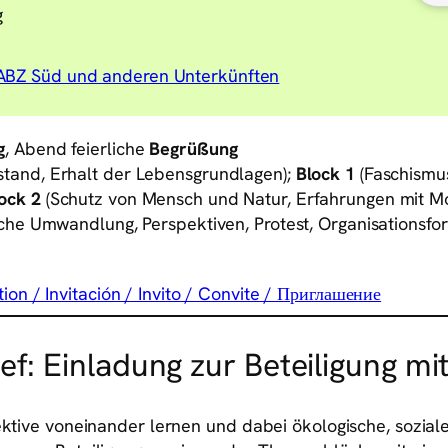
g
ABZ Süd und anderen Unterkünften
g
, Abend feierliche
Begrüßung
tand, Erhalt der Lebensgrundlagen);
Block 1
(Faschismu
ock 2
(Schutz von Mensch und Natur, Erfahrungen mit Mo
iche Umwandlung, Perspektiven, Protest, Organisationsfo
tion / Invitación / Invito / Convite / Приглашение
ef: Einladung zur Beteiligung mi
spektive voneinander lernen und dabei ökologische, soz