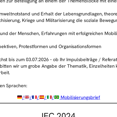
en zur Beteiligung an einem der Themenblöcke mit eine
eltnotstand und Erhalt der Lebensgrundlagen, theore
isierung, Kriege und Militarisierung die soziale Bewe
 und der Menschen, Erfahrungen mit erfolgreichen Mobi
pektiven, Protestformen und Organisationsformen
ichst bis zum 03.07.2026 – ob Ihr Impulsbeiträge / Ref
 bitten wir um grobe Angabe der Thematik, Einzelheiten
beit.
ren Sprachen:
/
/
/
/
/
Mobilisierungsbrief
IEC 2024